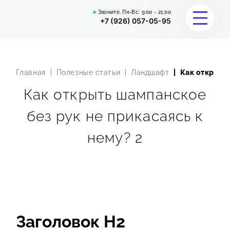
Звоните, Пн-Вс:
9:00 - 21:00
+7 (926) 057-05-95
Главная
Полезные статьи
Ландшафт
Как открыть 
УСЛУГИ
Как открыть шампанское
КАЛЬКУЛЯТОР
без рук не прикасаясь к
ПОРТФОЛИО
нему? 2
ОТЗЫВЫ
ВОПРОС-ОТВЕТ
О НАС
Заголовок Н2
КОНТАКТЫ