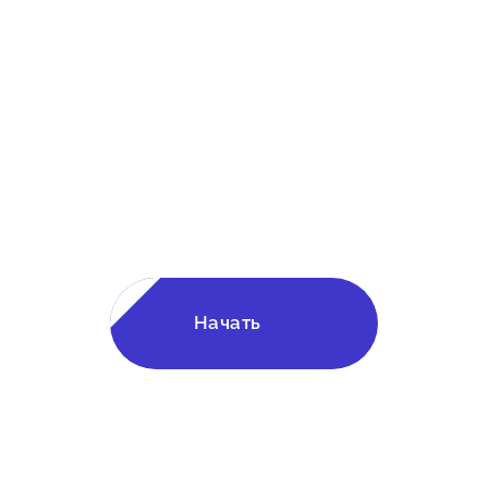
Характеристики объекта:
📍 Адрес: Солнечногорский район, д. Ложки
💧 Тип объекта: колодец
⭕ Глубина: 8 колец
🛠 Формат: под ключ
Рассчитайте стоимость
строительства в онлайн-
калькуляторе!
Начать