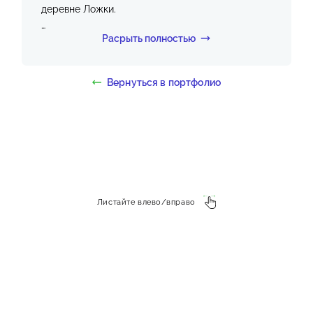
деревне Ложки.
Расрыть полностью
В ходе работ была выполнена:
✓ Бурение и разработка шахты колодца до
Вернуться в портфолио
водоносного слоя
✓ Монтаж железобетонных колец
✓ Выравнивание и герметизация стыков
✓ Очистка и подготовка шахты после
завершения работ
✓ Подготовка колодца к дальнейшему
обустройству и эксплуатации
Листайте влево/вправо
Работы выполнены с учетом особенностей
грунта участка и соблюдением технологии
монтажа.
В результате заказчик получил надежный
источник воды для дома и участка.