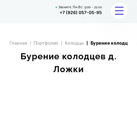
Звоните, Пн-Вс:
9:00 - 21:00
+7 (926) 057-05-95
Главная
Портфолио
Колодцы
Бурение колодцев д
УСЛУГИ
Бурение колодцев д.
КАЛЬКУЛЯТОР
Ложки
ПОРТФОЛИО
ОТЗЫВЫ
ВОПРОС-ОТВЕТ
О НАС
КОНТАКТЫ