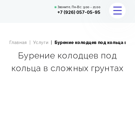
Звоните, Пн-Вс:
9:00 - 21:00
+7 (926) 057-05-95
Главная
Услуги
Бурение колодцев под кольца в сл
УСЛУГИ
Бурение колодцев под
КАЛЬКУЛЯТОР
кольца в сложных грунтах
ПОРТФОЛИО
ОТЗЫВЫ
ВОПРОС-ОТВЕТ
О НАС
КОНТАКТЫ