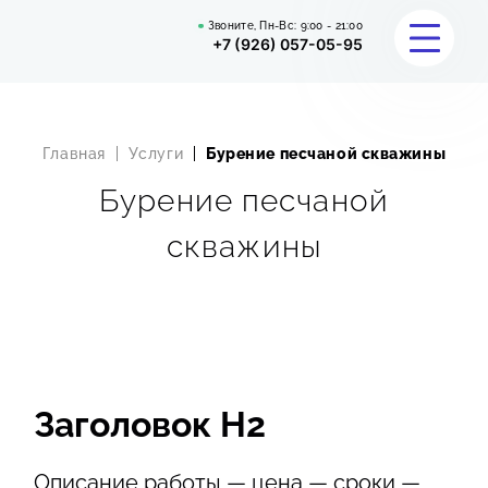
Звоните, Пн-Вс:
9:00 - 21:00
+7 (926) 057-05-95
Главная
Услуги
Бурение песчаной скважины
УСЛУГИ
Бурение песчаной
КАЛЬКУЛЯТОР
скважины
ПОРТФОЛИО
ОТЗЫВЫ
ВОПРОС-ОТВЕТ
Заголовок Н2
О НАС
Описание работы — цена — сроки —
КОНТАКТЫ