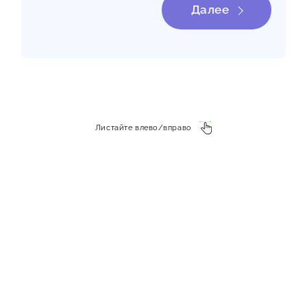
Далее
Листайте влево/вправо